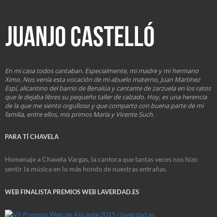
En mi casa todos cantaban. Especialmente, mi madre y mi hermano
Ximo. Nos venía esta vocación de mi abuelo materno, Juan Martínez
Espí, alicantino del barrio de Benalúa y cantante de zarzuela en los ratos
que le dejaba libres su pequeño taller de calzado. Hoy, es una herencia
de la que me siento orgulloso y que comparto con buena parte de mi
familia, entre ellos, mis primos María y Vicente Such.
PARA TÍ CHAVELA
Homenaje a Chavela Vargas, la cantora que tantas veces nos hizo
sentir la música en lo más hondo de nuestras entrañas.
WEB FINALISTA PREMIOS WEB LAVERDAD.ES